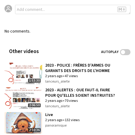
No comments.
Other videos
AUTOPLAY
2023 - POLICE : FRÈRES D'ARMES OU
GARANTS DES DROITS DE L'HOMME
2 years ago
•
47 views
1:53:30
lanceurs_alerte
2023 - ALERTES : OUE FAUT-IL FAIRE
POUR QU'ELLES SOIENT INSTRUITES?
2 years ago
•
70 views
2:06:50
lanceurs_alerte
Live
2 years ago
•
132 views
panoramique
2:50:36