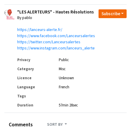
"LES ALERTEURS" - Hautes Résolutions
Subscribe
By pablo
https://lanceurs-alerte.fr/
https://www.facebook.com/Lanceursalertes
https://twitter.com/Lanceursalertes
https://www.instagram.com/lanceurs_alerte
Privacy
Public
Category
Misc
Licence
Unknown
Language
French
Tags
Duration
57min 28sec
Comments
SORT BY